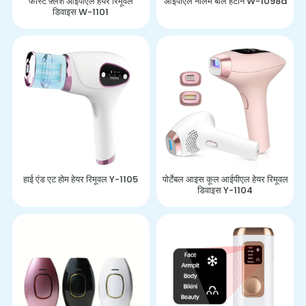
फास्ट फ़्लैश आईपीएल हेयर रिमूवल
आईपीएल नीलम बाल हटाने W-1098a
डिवाइस W-1101
हाई एंड एट होम हेयर रिमूवल Y-1105
पोर्टेबल आइस कूल आईपीएल हेयर रिमूवल
डिवाइस Y-1104