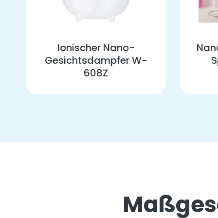
Ionischer Nano-
Nano
Gesichtsdampfer W-
S
608Z
Maßgesc