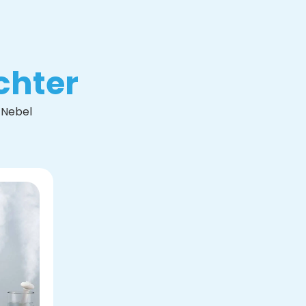
chter
Nebel