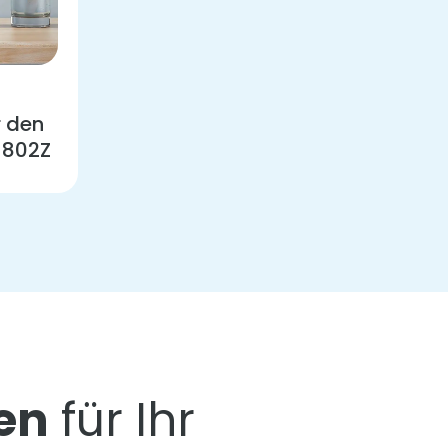
-
r den
-802Z
en
für Ihr