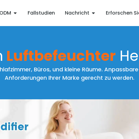
ODM
Fallstudien
Nachricht
Erforschen 
h
Luftbefeuchter
Her
lafzimmer, Büros, und kleine Räume. Anpassbare 
Anforderungen Ihrer Marke gerecht zu werden.