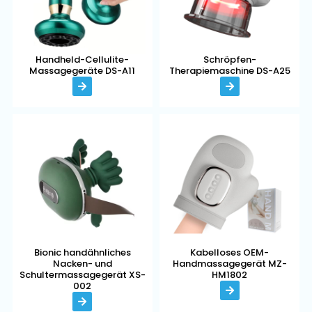
Handheld-Cellulite-
Schröpfen-
Massagegeräte DS-A11
Therapiemaschine DS-A25
Bionic handähnliches
Kabelloses OEM-
Nacken- und
Handmassagegerät MZ-
Schultermassagegerät XS-
HM1802
002