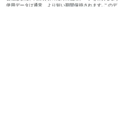
使用データは通常、より短い期間保持されます, このデ
ータがセキュリティを強化したり、サービスの機能を改
善するために使用される場合を除きます, または、この
データをより長い期間保持することを法的に義務付けら
れています.
個人データの転送
あなたの情報, 個人データを含む, 会社の運営事務所およ
び処理に関与する当事者が配置されている他の場所で処
理されます. これは、この情報があなたの州の外にある
コンピューターに転送され、維持されることを意味しま
す, 州, データ保護法があなたの管轄区域とは異なる場合
がある国またはその他の政府管轄.
このプライバシーポリシーに続いてそのような情報の提
出が続くことは、その譲渡へのあなたの合意を表してい
ます.
会社は、データのセキュリティやその他の個人情報を含