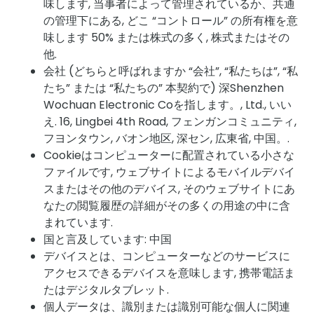
味します, 当事者によって管理されているか、共通
の管理下にある, どこ “コントロール” の所有権を意
味します 50% または株式の多く, 株式またはその
他.
会社 (どちらと呼ばれますか “会社”, “私たちは”, “私
たち” または “私たちの” 本契約で) 深Shenzhen
Wochuan Electronic Coを指します。, Ltd., いい
え. 16, Lingbei 4th Road, フェンガンコミュニティ,
フヨンタウン, バオン地区, 深セン, 広東省, 中国。.
Cookieはコンピューターに配置されている小さな
ファイルです, ウェブサイトによるモバイルデバイ
スまたはその他のデバイス, そのウェブサイトにあ
なたの閲覧履歴の詳細がその多くの用途の中に含
まれています.
国と言及しています: 中国
デバイスとは、コンピューターなどのサービスに
アクセスできるデバイスを意味します, 携帯電話ま
たはデジタルタブレット.
個人データは、識別または識別可能な個人に関連