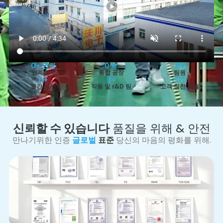
0
+ 연령
0
 ㎡
0
+
업계에서
통합 공장
팀원
0
+
0
+
≥
0
%
월간 생산
작동 및 r&D 팀
고객 칭찬 요율
신뢰할 수 있습니다
품질을 위해 & 안전
만나기위한 인증
글로벌
표준
당신의 마음의 평화를 위해.