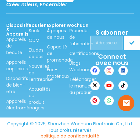
Créer mieux,
Ensemble!
Dispositifs
Soutien
Explorer Wochuan
&
Socle
À propos
Procédé
S'abonner
Appareils
de nous
de
Appareils
ODM
fabrication
de
Capacité
Études
beauté
de
Certifications
Connect
de cas
promenade
avec nous
Appareils
Blogs
Nouvelles
capillaires
Éco-
Wochuan
de
matériaux
Dispositifs
l'entreprise
Télécharger
de bien-
le manuel
Actualités
être
du produit
du
Appareils
produit
électroménagers
Copyright © 2026, Shenzhen Wochuan Electronic Co., Ltd.
Tous droits réservés.
politique de confidentialité