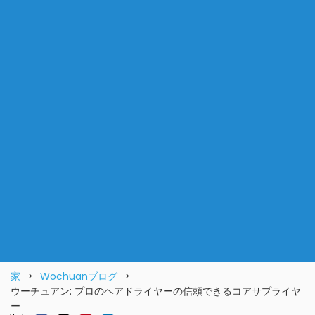
家
>
Wochuanブログ
>
ウーチュアン: プロのヘアドライヤーの信頼できるコアサプライヤ
ー