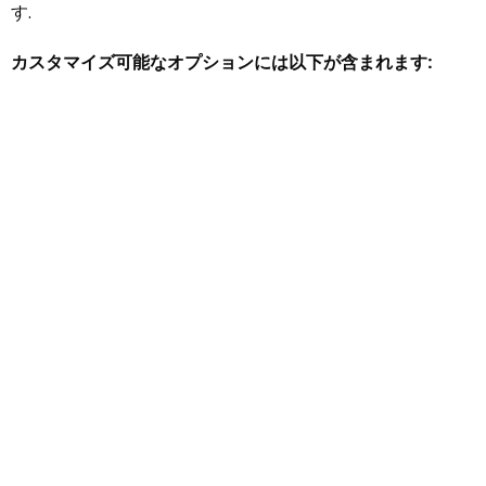
す.
カスタマイズ可能なオプションには以下が含まれます:
外装デザイン | 材料 | 色 | 包装 | プラグ規格 | ロゴブランデ
ィング | アクセサリー | 重さ | イオン濃度 | 加熱バランス…
プロのRと一緒に&Dとデザインチーム, 私たちは製品を作る
だけではなく、納品も行います
モダンな要素のヘアドライ
ヤーの顧客サービス
—ブランドが自信を持って市場での存
在感を拡大できるようカスタマイズされたソリューション.