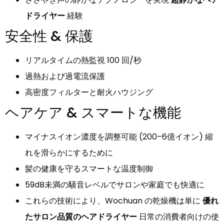
ドライヤー
経験
安全性 & 保護
リアルタイムの熱監視 100 回/秒
過熱および過電流保護
高密度フィルターと耐火ハウジング
ヘアケア & スマートな機能
マイナスイオン濃度を調整可能 (200–6億イオン) 縮
れを滑らかにするために
髪の健康を守るスマートな温度制御
59dB未満の騒音レベルでサロンや家庭でも快適に
これらの技術により、Wochuan の乾燥機は単に
優れ
たサロン品質のヘアドライヤー
日常の消費者向けの使