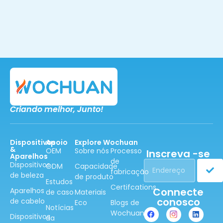
Criando melhor,
Junto!
Dispositivos
Apoio
Explore Wochuan
&
OEM
Sobre nós
Processo
Inscreva -se
Aparelhos
de
Dispositivos
ODM
Capacidade
fabricação
de beleza
de produto
Estudos
Certifcations
Connecte
Aparelhos
de caso
Materiais
conosco
de cabelo
Eco
Blogs de
Notícias
Wochuan
Dispositivos
da