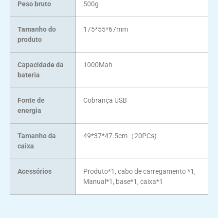
Peso bruto
500g
Tamanho do
175*55*67mm
produto
Capacidade da
1000Mah
bateria
Fonte de
Cobrança USB
energia
Tamanho da
49*37*47.5cm
（
20PCs
)
caixa
Acessórios
Produto*1, cabo de carregamento *1,
Manual*1, base*1, caixa*1