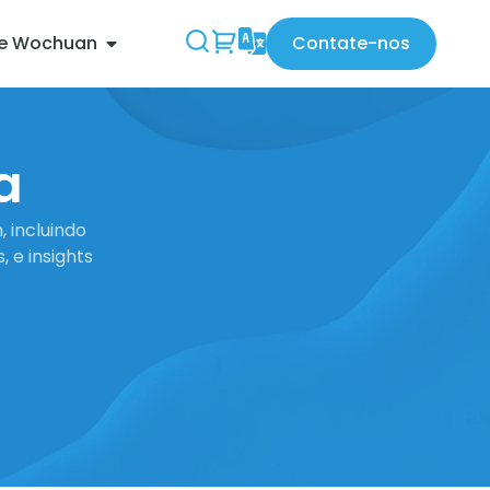
re Wochuan
Contate-nos
a
 incluindo
, e insights