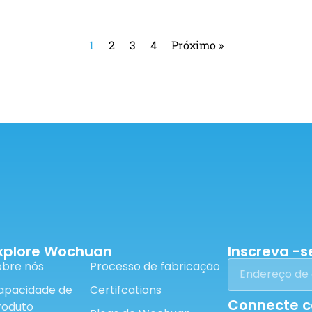
1
2
3
4
Próximo »
xplore Wochuan
Inscreva -s
obre nós
Processo de fabricação
apacidade de
Certifcations
Connecte 
roduto