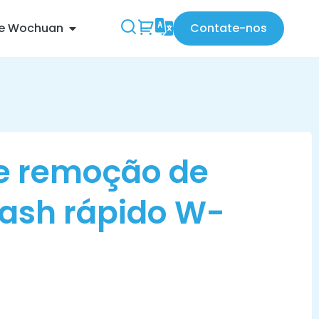
re Wochuan
Contate-nos
de remoção de
flash rápido W-