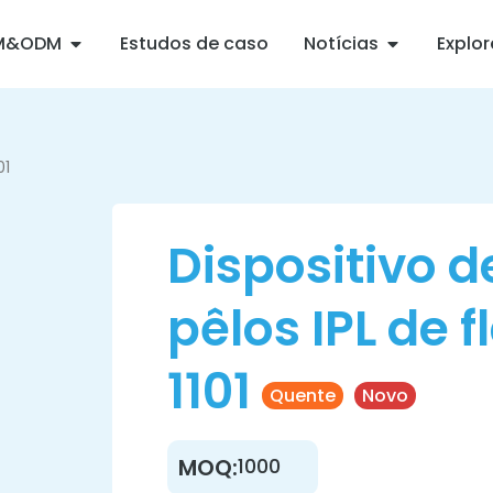
M&ODM
Estudos de caso
Notícias
Explo
01
Dispositivo 
pêlos IPL de 
1101
Quente
Novo
MOQ:
1000