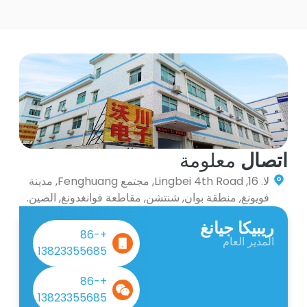
اتصال
معلومة
لا. 16, Lingbei 4th Road, مجتمع Fenghuang, مدينة
فويونغ, منطقة بوان, شنتشن, مقاطعة قوانغدونغ, الصين.
ريبيكا جيانغ
+86-
المدير العام
13823355685
+86-
13823355685