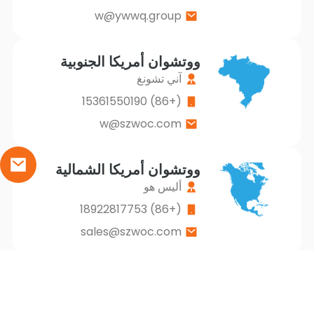
w@ywwq.group
ووتشوان أمريكا الجنوبية
آني تشونغ
(+86) 15361550190
w@szwoc.com
ووتشوان أمريكا الشمالية
أليس هو
(+86) 18922817753
sales@szwoc.com
أوروبا ووتشوان
تلك Zhang