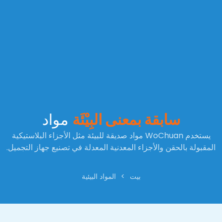
سابقة بمعنى البِيْئَة
مواد
يستخدم WoChuan مواد صديقة للبيئة مثل الأجزاء البلاستيكية
المقبولة بالحقن والأجزاء المعدنية المعدلة في تصنيع جهاز التجميل.
بيت
>
المواد البيئية