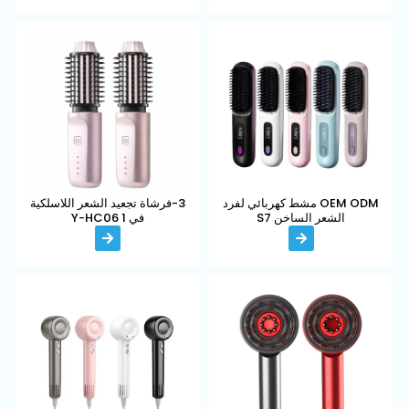
OEM ODM مشط كهربائي لفرد
3-فرشاة تجعيد الشعر اللاسلكية
الشعر الساخن S7
في 1 Y-HC06