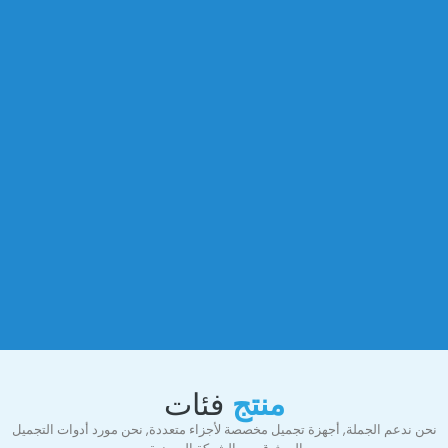
منتج
فئات
نحن ندعم الجملة, أجهزة تجميل مخصصة لأجزاء متعددة, نحن مورد أدوات التجميل