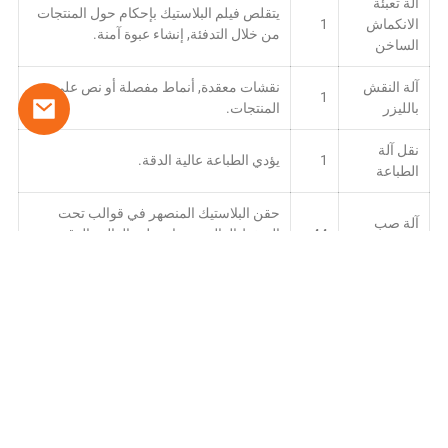
آلة تعبئة
يتقلص فيلم البلاستيك بإحكام حول المنتجات
الانكماش
1
من خلال التدفئة, إنشاء عبوة آمنة.
الساخن
آلة النقش
نقشات معقدة, أنماط مفصلة أو نص على
1
بالليزر
المنتجات.
نقل آلة
1
يؤدي الطباعة عالية الدقة.
الطباعة
حقن البلاستيك المنصهر في قوالب تحت
آلة صب
44
الضغط العالي, ضمان ملء القالب الدقيق
الحقن
والكامل.
يؤدي دورات الشحن والتفريغ الأولية
مجلس
1
للبطاريات المنتجة حديثًا, تفعيل الأداء
الوزراء
الكهروكيميائي الأمثل.
رف
يسارع عملية الشيخوخة لتقييم موثوقية المنتج
5
الشيخوخة
وعمره.