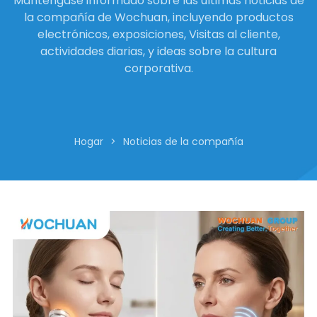
Manténgase informado sobre las últimas noticias de
la compañía de Wochuan, incluyendo productos
electrónicos, exposiciones, Visitas al cliente,
actividades diarias, y ideas sobre la cultura
corporativa.
Hogar
>
Noticias de la compañía