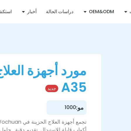
OEM&ODM
دراسات الحالة
أخبار
استكش
A35
جديد
مو:
1000
أكواب قابلة للاستبدال, تقديم دقيق, حلول 